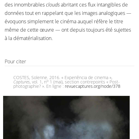
des innombrables
clouds
abritant ces flux intangibles de
données tout en rappelant que les images analogiques —
évoquons simplement le cinéma auquel réfère le titre
même de cette œuvre — ont depuis toujours été sujettes
à la dématérialisation.
Pour citer
COSTES, Solenne. 2016. « Experiência de cinema »,
o
Captures
, vol. 1, n
1 (mai), section contrepoints « Post-
photographie? ». En ligne :
revuecaptures.org/node/378