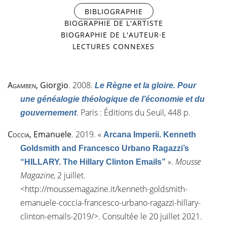
BIBLIOGRAPHIE
(ONGLET ACTIF)
BIOGRAPHIE DE L'ARTISTE
BIOGRAPHIE DE L'AUTEUR·E
LECTURES CONNEXES
Agamben
, Giorgio
. 2008.
Le Règne et la gloire. Pour
une généalogie théologique de l’économie et du
. Paris : Éditions du Seuil, 448 p.
gouvernement
Coccia
, Emanuele
. 2019.
«
Arcana Imperii. Kenneth
Goldsmith and Francesco Urbano Ragazzi’s
»
.
Mousse
“HILLARY. The Hillary Clinton Emails”
Magazine
, 2 juillet.
<
http://moussemagazine.it/kenneth-goldsmith-
emanuele-coccia-francesco-urbano-ragazzi-hillary-
clinton-emails-2019/
>. Consultée le 20 juillet 2021.