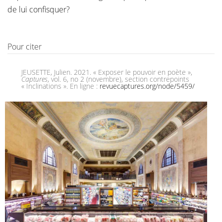
de lui confisquer?
Pour citer
JEUSETTE, Julien. 2021. « Exposer le pouvoir en poète »,
Captures
, vol. 6, no 2 (novembre), section contrepoints
« Inclinations ». En ligne :
revuecaptures.org/node/5459/
DESPAR TEATRO
ITALIA