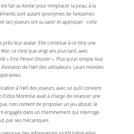
st fait au kevlar pour remplacer la peau, à la
s éléments sont autant synonymes de fantasmes
 ses joueurs ont su saisir et appliquer : celle
 près leur avatar. Elle constitue à ce titre une
 War
, ce n’est que vingt ans plus tard, avec
elé «
First Person Shooter
». Plus qu’un simple tour
évolution de l’œil des utilisateurs. Leurs mondes
nopérantes.
ation à l’œil des joueurs, avec ce qu’il convient
dio Eidos Montréal avait à charge de relancer une
que, non content de proposer un jeu abouti, le
ient engagés dans un cheminement qui interroge
out, par ses mécaniques.
n y retrouve des informations plutôt habituelles