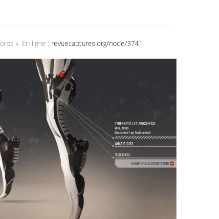
orps ». En ligne :
revuecaptures.org/node/3741
SARIF INDUSTRIES