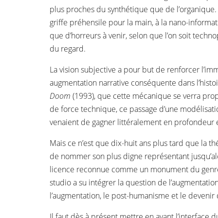
plus proches du synthétique que de l’organique. L
griffe préhensile pour la main, à la nano-inform
que d’horreurs à venir, selon que l’on soit techno
du regard.
La vision subjective a pour but de renforcer l’imme
augmentation narrative conséquente dans l’histoi
Doom
(1993), que cette mécanique se verra propu
de force technique, ce passage d’une modélisatio
venaient de gagner littéralement en profondeur et
Mais ce n’est que dix-huit ans plus tard que la th
de nommer son plus digne représentant jusqu’al
licence reconnue comme un monument du gen
studio a su intégrer la question de l’augmentation
l’augmentation, le post-humanisme et le devenir d
Il faut dès à présent mettre en avant l’interface 