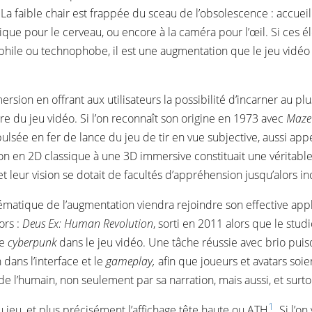
a faible chair est frappée du sceau de l’obsolescence : accueil e
atique pour le cerveau, ou encore à la caméra pour l’œil. Si ce
phile ou technophobe, il est une augmentation que le jeu vidéo et
rsion en offrant aux utilisateurs la possibilité d’incarner au plus
re du jeu vidéo. Si l’on reconnaît son origine en 1973 avec
Maze
lsée en fer de lance du jeu de tir en vue subjective, aussi app
n en 2D classique à une 3D immersive constituait une véritable 
 leur vision se dotait de facultés d’appréhension jusqu’alors i
ématique de l’augmentation viendra rejoindre son effective applic
ors :
Deus Ex: Human Revolution
, sorti en 2011 alors que le stu
re
cyberpunk
dans le jeu vidéo. Une tâche réussie avec brio puis
 dans l’interface et le
gameplay,
afin que joueurs et avatars so
e l’humain, non seulement par sa narration, mais aussi, et surt
1
du jeu, et plus précisément l’affichage tête haute ou ATH
. Si l’o