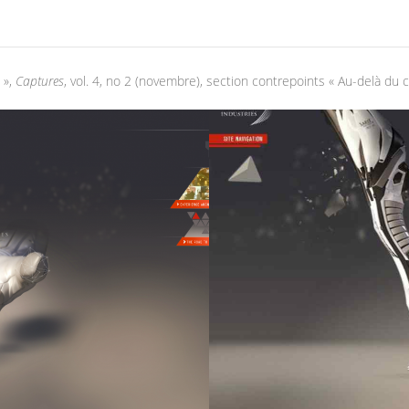
 »,
Captures
, vol. 4, no 2 (novembre), section contrepoints « Au-delà du c
DUSTRIES