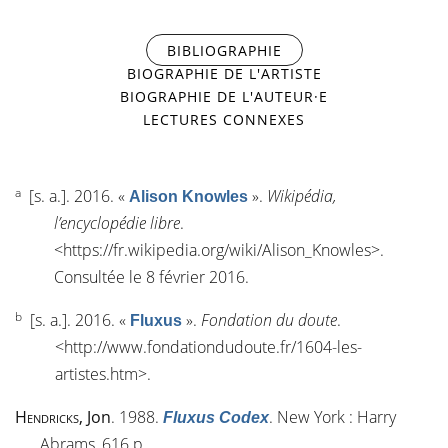
BIBLIOGRAPHIE
(ONGLET ACTIF)
BIOGRAPHIE DE L'ARTISTE
BIOGRAPHIE DE L'AUTEUR·E
LECTURES CONNEXES
a
[s. a.]
. 2016.
«
»
.
Wikipédia,
Alison Knowles
l’encyclopédie libre
.
<
https://fr.wikipedia.org/wiki/Alison_Knowles
>.
Consultée le 8 février 2016.
b
[s. a.]
. 2016.
«
»
.
Fondation du doute
.
Fluxus
<
http://www.fondationdudoute.fr/1604-les-
artistes.htm
>.
Hendricks
, Jon
. 1988.
. New York : Harry
Fluxus Codex
Abrams, 616 p.