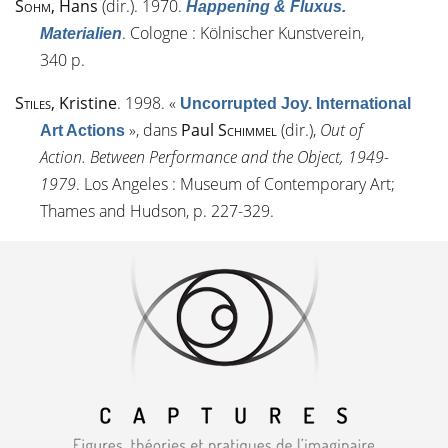
Sohm
, Hans
(dir.). 1970.
Happening & Fluxus.
. Cologne : Kölnischer Kunstverein,
Materialien
340 p.
Stiles
, Kristine
. 1998.
«
Uncorrupted Joy. International
»
, dans
Paul
Schimmel
(dir.),
Out of
Art Actions
Action. Between Performance and the Object, 1949-
1979
. Los Angeles : Museum of Contemporary Art;
Thames and Hudson, p. 227-329.