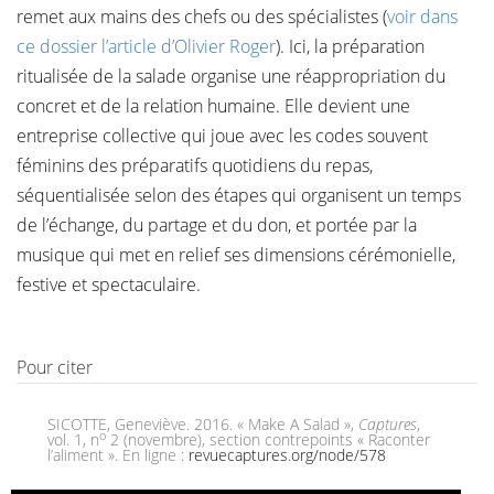
remet aux mains des chefs ou des spécialistes (
voir dans
ce dossier l’article d’Olivier Roger
). Ici, la préparation
ritualisée de la salade organise une réappropriation du
concret et de la relation humaine. Elle devient une
entreprise collective qui joue avec les codes souvent
féminins des préparatifs quotidiens du repas,
séquentialisée selon des étapes qui organisent un temps
de l’échange, du partage et du don, et portée par la
musique qui met en relief ses dimensions cérémonielle,
festive et spectaculaire.
Pour citer
SICOTTE, Geneviève. 2016. « Make A Salad »,
Captures
,
o
vol. 1, n
2 (novembre), section contrepoints « Raconter
l’aliment ». En ligne :
revuecaptures.org/node/578