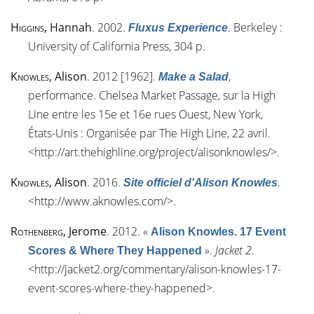
Higgins
, Hannah
. 2002.
. Berkeley :
Fluxus Experience
University of California Press, 304 p.
Knowles
, Alison
. 2012 [1962].
,
Make a Salad
performance. Chelsea Market Passage, sur la High
Line entre les 15e et 16e rues Ouest, New York,
États-Unis : Organisée par The High Line, 22 avril.
<
http://art.thehighline.org/project/alisonknowles/
>.
Knowles
, Alison
. 2016.
.
Site officiel d'Alison Knowles
<
http://www.aknowles.com/
>.
Rothenberg
, Jerome
. 2012.
«
Alison Knowles. 17 Event
»
.
Jacket 2
.
Scores & Where They Happened
<
http://jacket2.org/commentary/alison-knowles-17-
event-scores-where-they-happened
>.