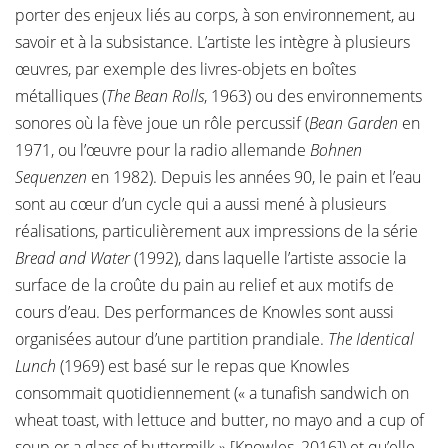
porter des enjeux liés au corps, à son environnement, au
savoir et à la subsistance. L’artiste les intègre à plusieurs
œuvres, par exemple des livres-objets en boîtes
métalliques (
The Bean Rolls
, 1963) ou des environnements
sonores où la fève joue un rôle percussif (
Bean Garden
en
1971, ou l’œuvre pour la radio allemande
Bohnen
Sequenzen
en 1982). Depuis les années 90, le pain et l’eau
sont au cœur d’un cycle qui a aussi mené à plusieurs
réalisations, particulièrement aux impressions de la série
Bread and Water
(1992), dans laquelle l’artiste associe la
surface de la croûte du pain au relief et aux motifs de
cours d’eau. Des performances de Knowles sont aussi
organisées autour d’une partition prandiale.
The Identical
Lunch
(1969) est basé sur le repas que Knowles
consommait quotidiennement (« a tunafish sandwich on
wheat toast, with lettuce and butter, no mayo and a cup of
soup or a glass of buttermilk » [Knowles, 2016]) et qu’elle