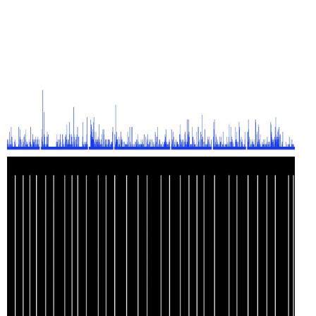
HISTO J. K.
ROWLING
CODE NOIR JANE
AUSTEN