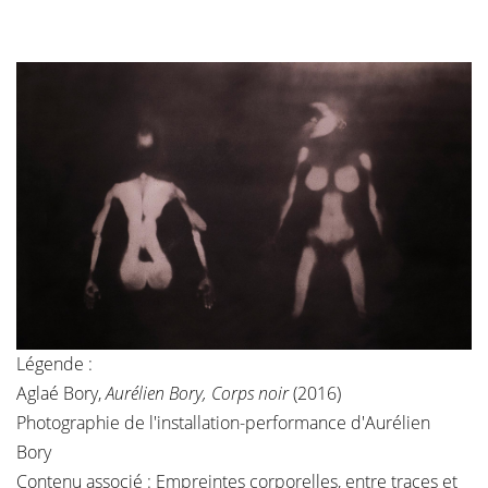
Légende :
Aglaé Bory,
Aurélien Bory, Corps noir
(2016)
Photographie de l'installation-performance d'Aurélien
Bory
Contenu associé :
Empreintes corporelles, entre traces et