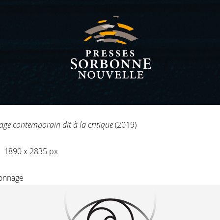
age contemporain dit à la critique
(2019)
9
 | 1890 x 2835 px
rsonnage