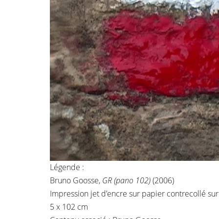
Légende :
Bruno Goosse,
GR (pano 102)
(2006)
Impression jet d’encre sur papier contrecollé s
5 x 102 cm