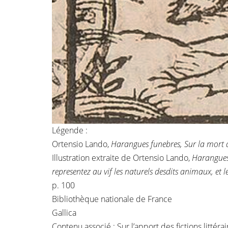
Légende :
Ortensio Lando,
Harangues funebres, Sur la mort 
Illustration extraite de Ortensio Lando,
Harangues 
representez au vif les naturels desdits animaux, et l
p. 100
Bibliothèque nationale de France
Gallica
Contenu associé :
Sur l’apport des fictions litté