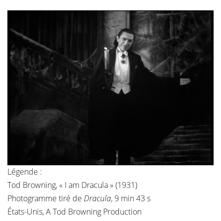
Légende :
Tod Browning, « I am Dracula » (1931)
Photogramme tiré de
Dracula
, 9 min 43 s
États-Unis, A Tod Browning Production