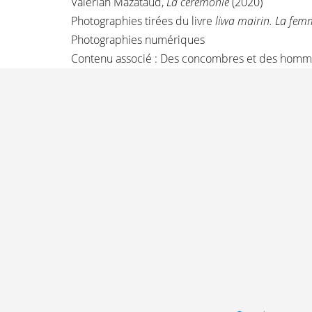
Valérian Mazataud,
La cérémonie
(2020)
Photographies tirées du livre
liwa mairin. La femm
Photographies numériques
Contenu associé :
Des concombres et des homm