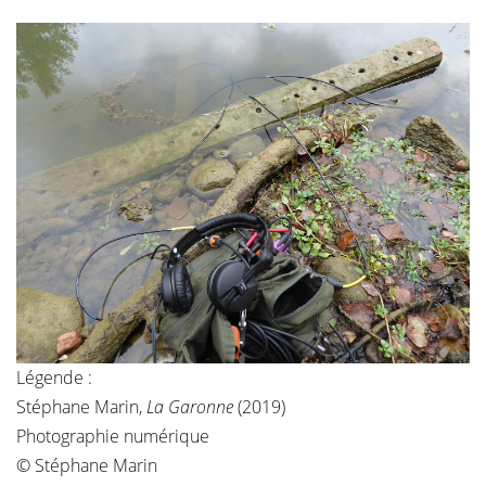
Légende :
Stéphane Marin,
La Garonne
(2019)
Photographie numérique
© Stéphane Marin