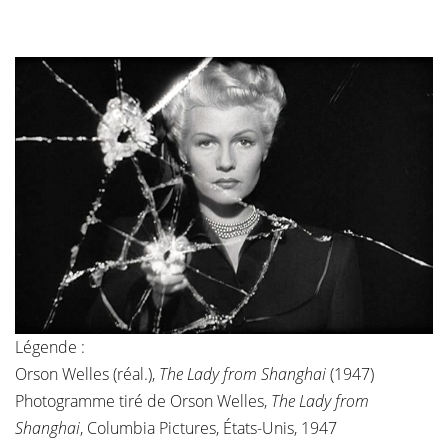
Légende :
Orson Welles (réal.),
The Lady from Shanghai
(1947)
Photogramme tiré de Orson Welles,
The Lady from
Shanghai
, Columbia Pictures, États-Unis, 1947