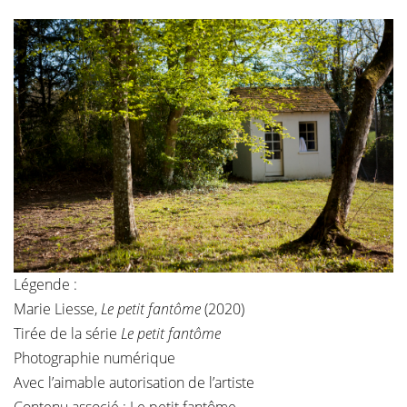
Légende :
Marie Liesse,
Le petit fantôme
(2020)
Tirée de la série
Le petit fantôme
Photographie numérique
Avec l’aimable autorisation de l’artiste
Contenu associé :
Le petit fantôme