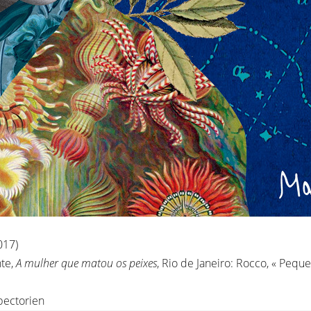
017)
nte,
A mulher que matou os peixes
, Rio de Janeiro: Rocco, « Pequ
pectorien