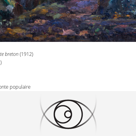
te breton
(1912)
e)
onte populaire