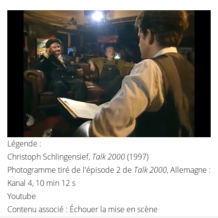
Légende :
Christoph Schlingensief,
Talk 2000
(1997)
Photogramme tiré de l'épisode 2 de
Talk 2000
, Allemagne :
Kanal 4, 10 min 12 s
Youtube
Contenu associé :
Échouer la mise en scène