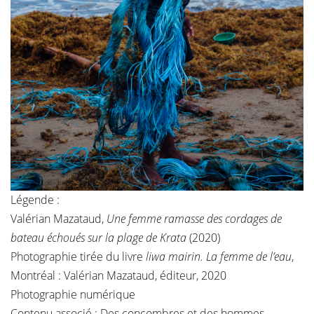
Légende :
Valérian Mazataud,
Une femme ramasse des cordages de
bateau échoués sur la plage de Krata
(2020)
Photographie tirée du livre
liwa mairin. La femme de l’eau
,
Montréal : Valérian Mazataud, éditeur, 2020
Photographie numérique
Contenu associé :
Des concombres et des hommes