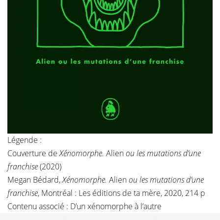
Légende :
Couverture de
Xénomorphe.
Alien
ou les mutations d’une
franchise
(2020)
Megan Bédard,
Xénomorphe.
Alien
ou les mutations d’une
franchise
, Montréal : Les éditions de ta mère, 2020, 214 p
Contenu associé :
D’un xénomorphe à l’autre