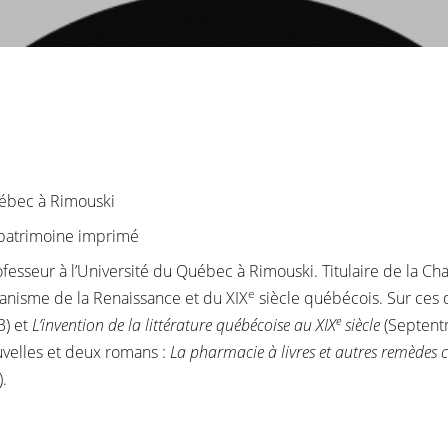
uébec à Rimouski
t patrimoine imprimé
fesseur à l’Université du Québec à Rimouski. Titulaire de la Cha
e
umanisme de la Renaissance et du XIX
siècle québécois. Sur ces d
e
3) et
L’invention de la littérature québécoise au XIX
siècle
(Septentri
ouvelles et deux romans :
La pharmacie à livres et autres remèdes c
.