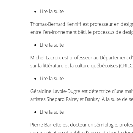
Lire la suite
de Éliane Bergeron
Thomas-Bernard Kenniff est professeur en design 
entre l’environnement bâti, le processus de desig
Lire la suite
de Thomas-Bernard Kenniff
Michel Lacroix est professeur au Département d’
sur la littérature et la culture québécoises (CRIL
Lire la suite
de Michel Lacroix
Géraldine Lavoie-Dugré est détentrice d’une maîtri
artistes Shepard Fairey et Banksy. À la suite de se
Lire la suite
de Géraldine Lavoie-Dugré
Pierre Barrette est docteur en sémiologie, profess
communication et publie d’une part dans le dom