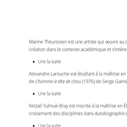
Marine Theunissen est une artiste qui œuvre au c
création dans le contexte académique et s’inté
Lire la suite
de Marine Theunissen
Alexandre Larouche est étudiant à la maîtrise en 
de
L’homme à tête de chou
(1976) de Serge Gain
Lire la suite
de Alexandre Larouche
Ketzali Yulmuk-Bray est inscrite à la maîtrise en
croisement des disciplines dans
Autobiographie 
Lire la suite
de Ketzali Yulmuk-Bray