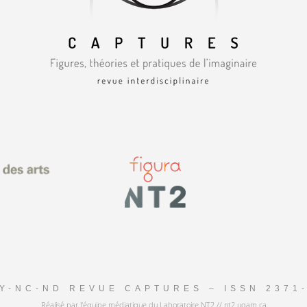
Y-NC-ND REVUE CAPTURES – ISSN 2371
Réalisé par l'équipe médiatique du Laboratoire NT2 // nt2.uqam.ca