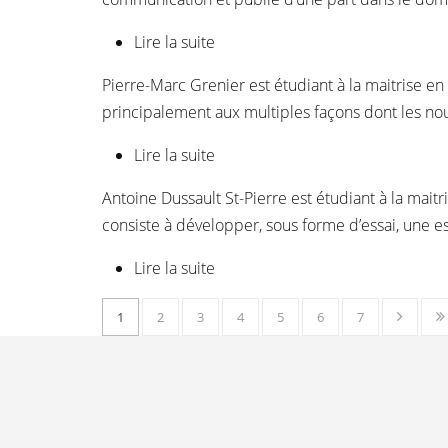
Lire la suite
de Pierre Barrette
Pierre-Marc Grenier est étudiant à la maitrise en 
principalement aux multiples façons dont les n
Lire la suite
de Pierre-Marc Grenier
Antoine Dussault St-Pierre est étudiant à la mait
consiste à développer, sous forme d’essai, une es
Lire la suite
de Antoine Dussault St-Pierre
1
2
3
4
5
6
7