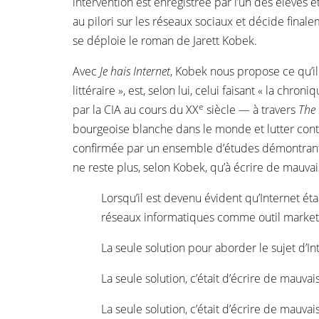
intervention est enregistrée par l’un des élèves 
au pilori sur les réseaux sociaux et décide finale
se déploie le roman de Jarett Kobek.
Avec
Je hais Internet
, Kobek nous propose ce qu’il
littéraire », est, selon lui, celui faisant « la ch
e
par la CIA au cours du XX
siècle — à travers
The
bourgeoise blanche dans le monde et lutter contre
confirmée par un ensemble d’études démontrant le l
ne reste plus, selon Kobek, qu’à écrire de mauvais
Lorsqu’il est devenu évident qu’Internet éta
réseaux informatiques comme outil marketi
La seule solution pour aborder le sujet d’In
La seule solution, c’était d’écrire de mauva
La seule solution, c’était d’écrire de mauv