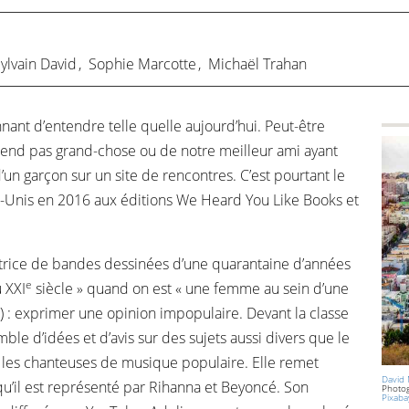
E
ylvain David
,
Sophie Marcotte
,
Michaël Trahan
onnant d’entendre telle quelle aujourd’hui. Peut-être
rend pas grand-chose ou de notre meilleur ami ayant
’un garçon sur un site de rencontres. C’est pourtant le
ts-Unis en 2016 aux éditions We Heard You Like Books et
tratrice de bandes dessinées d’une quarantaine d’années
e
 XXI
siècle » quand on est « une femme au sein d’une
) : exprimer une opinion impopulaire. Devant la classe
ble d’idées et d’avis sur des sujets aussi divers que le
, les chanteuses de musique populaire. Elle remet
David
qu’il est représenté par Rihanna et Beyoncé. Son
Photo
Pixaba