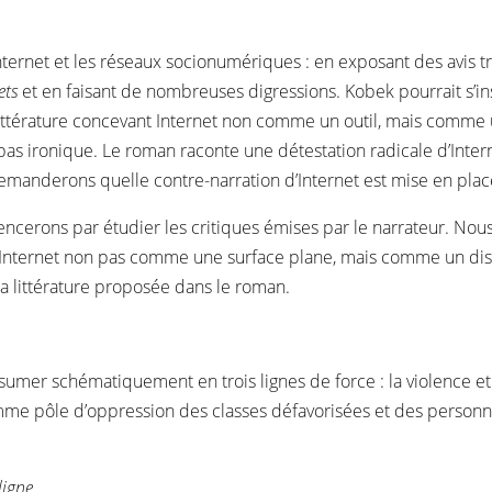
ternet et les réseaux socionumériques : en exposant des avis tra
ets
et en faisant de nombreuses digressions. Kobek pourrait s’insc
ittérature concevant Internet non comme un outil, mais comme u
est pas ironique. Le roman raconte une détestation radicale d’Inter
anderons quelle contre-narration d’Internet est mise en place
ncerons par étudier les critiques émises par le narrateur. Nou
’Internet non pas comme une surface plane, mais comme un dispos
la littérature proposée dans le roman.
umer schématiquement en trois lignes de force : la violence et
 pôle d’oppression des classes défavorisées et des personnes rac
ligne