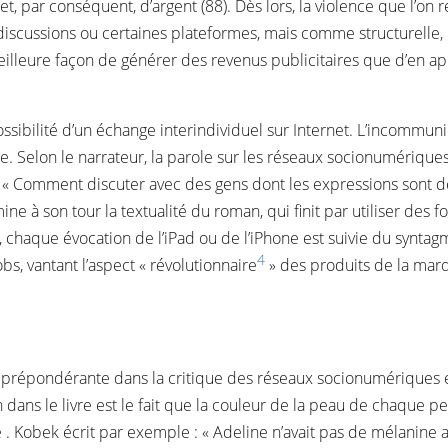
t, par conséquent, d’argent (88). Dès lors, la violence que l’on
discussions ou certaines plateformes, mais comme structurelle, i
meilleure façon de générer des revenus publicitaires que d’en 
ossibilité d’un échange interindividuel sur Internet. L’incommu
e. Selon le narrateur, la parole sur les réseaux socionumérique
: « Comment discuter avec des gens dont les expressions sont d
ine à son tour la textualité du roman, qui finit par utiliser des fo
, chaque évocation de l’iPad ou de l’iPhone est suivie du syntagm
4
s, vantant l’aspect « révolutionnaire
» des produits de la marq
 prépondérante dans la critique des réseaux socionumériques e
 dans le livre est le fait que la couleur de la peau de chaque p
e . Kobek écrit par exemple : « Adeline n’avait pas de mélanine