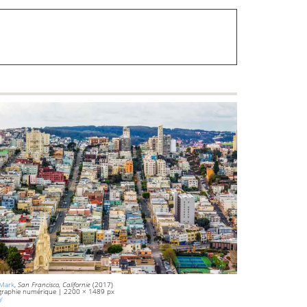
 Mark
,
San Francisco, Californie
(2017)
graphie numérique | 2200 × 1489 px
y