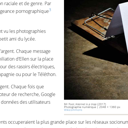
 raciale et de genre. Par
3
engeance pornographique
nt vu les photographies
petit ami du lycée.
l’argent. Chaque message
liation d’Ellen sur la place
ur des rasoirs électriques,
pagnie ou pour le Téléthon.
rgent. Chaque fois que
moteur de recherche, Google
es données des utilisateurs
Mr Fool,
Internet is a trap
(2017)
Photographie numérique | 2048 × 1360 px
Wikicommons
lents occuperaient la plus grande place sur les réseaux socionu