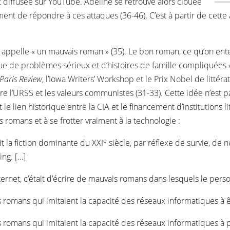
et diffusée sur YouTube. Adeline se retrouve alors clouée
ment de répondre à ces attaques (36-46). C’est à partir de cette 
 appelle « un mauvais roman » (35). Le bon roman, ce qu’on ent
ronique de problèmes sérieux et d’histoires de famille compliquées »
Paris Review
, l’Iowa Writers’ Workshop et le Prix Nobel de littér
 l’URSS et les valeurs communistes (31-33). Cette idée n’est pas
ien historique entre la CIA et le financement d’institutions lit
 romans et à se frotter vraiment à la technologie :
e
it la fiction dominante du XXI
siècle, par réflexe de survie, de 
ng. […]
ternet, c’était d’écrire de mauvais romans dans lesquels le pers
is romans qui imitaient la capacité des réseaux informatiques à 
ais romans qui imitaient la capacité des réseaux informatiques 