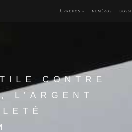
À PROPOS
NUMÉROS
DOSSI
TILE CONTRE
, L’ARGENT
ALETÉ
M