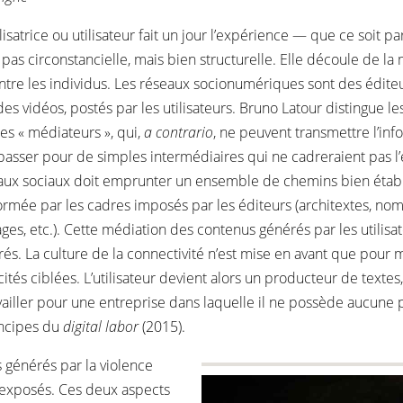
isatrice ou utilisateur fait un jour l’expérience — que ce soit 
s circonstancielle, mais bien structurelle. Elle découle de la
entre les individus. Les réseaux socionumériques sont des éditeu
s vidéos, postés par les utilisateurs. Bruno Latour distingue le
des « médiateurs », qui,
a contrario
, ne peuvent transmettre l’inf
asser pour de simples intermédiaires qui ne cadreraient pas l’ex
seaux sociaux doit emprunter un ensemble de chemins bien étab
sformée par les cadres imposés par les éditeurs (architextes, no
ges, etc.). Cette médiation des contenus générés par les utilisat
és. La culture de la connectivité n’est mise en avant que pour 
tés ciblées. L’utilisateur devient alors un producteur de textes
availler pour une entreprise dans laquelle il ne possède aucune p
incipes du
digital labor
(2015).
s générés par la violence
 exposés. Ces deux aspects