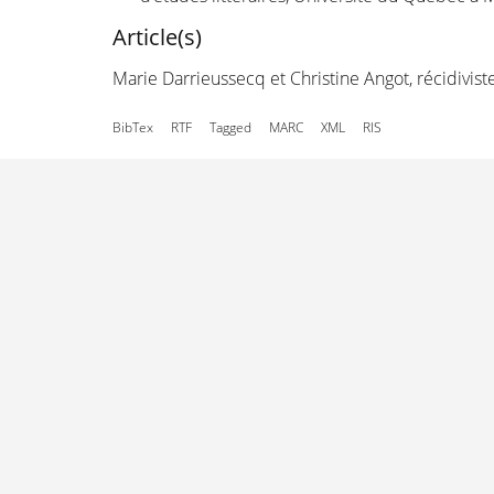
Article(s)
Marie Darrieussecq et Christine Angot, récidivist
BibTex
RTF
Tagged
MARC
XML
RIS