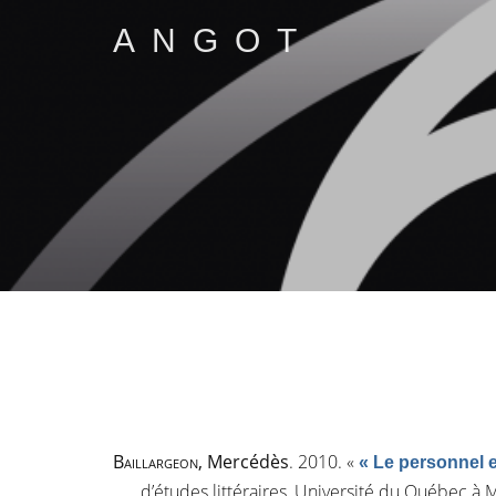
ANGOT
Baillargeon
, Mercédès
. 2010.
«
« Le personnel e
d’études littéraires, Université du Québec à M