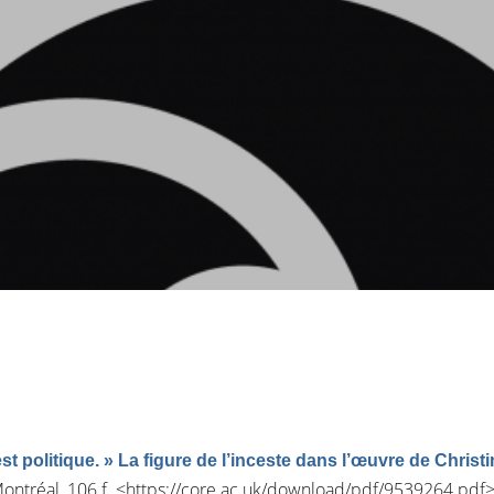
st politique. » La figure de l’inceste dans l’œuvre de Christ
ontréal, 106 f. <
https://core.ac.uk/download/pdf/9539264.pdf
>