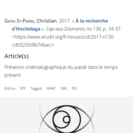
Gates St-Pierre
, Christian
. 2017.
«
À la recherche
»
.
Cap-aux-Diamants
, n
o
130, p. 34-37.
d’Hochelaga
<
https://www.erudit.org/fr/revues/cd/2017-n130-
cd03250/86746ac/
>.
Article(s)
Présence cinématographique du passé dans le temps
présent
BibTex
RTF
Tagged
MARC
XML
RIS