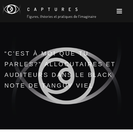
“C’EST À MOI QUE TU
PARLES?” ALLOCUTAIRES ET
AUDITEURS DANS LE BLACK
NOTE DE TANGUY VIEL