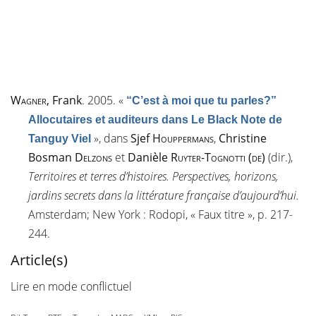
Wagner
, Frank
. 2005.
«
“C’est à moi que tu parles?”
Allocutaires et auditeurs dans Le Black Note de
»
, dans
Sjef
Houppermans
,
Christine
Tanguy Viel
Bosman
Delzons
et
Danièle
Ruyter-Tognotti (de)
(dir.),
Territoires et terres d’histoires. Perspectives, horizons,
jardins secrets dans la littérature française d’aujourd’hui.
Amsterdam; New York : Rodopi, « Faux titre », p. 217-
244.
Article(s)
Lire en mode conflictuel