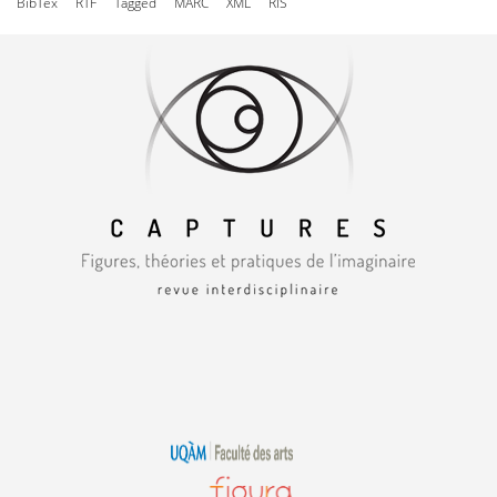
BibTex
RTF
Tagged
MARC
XML
RIS