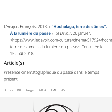
Lévesque
, François
. 2018.
«
“Hochelaga, terre des âmes”.
»
.
Le Devoir
, 20 janvier.
À la lumière du passé
<
https://www.ledevoir.com/culture/cinema/517924/hoche
terre-des-ames-a-la-lumiere-du-passe
>. Consultée le
15 août 2018.
Article(s)
Présence cinématographique du passé dans le temps
présent
BibTex
RTF
Tagged
MARC
XML
RIS