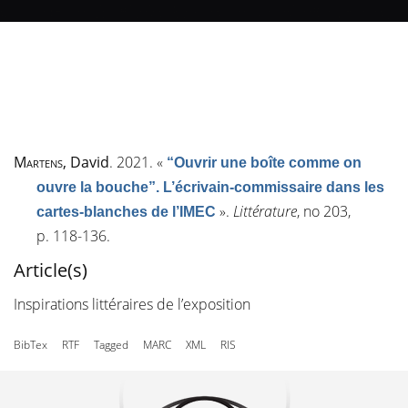
Martens
, David
. 2021.
«
“Ouvrir une boîte comme on
ouvre la bouche”. L’écrivain-commissaire dans les
»
.
Littérature
, n
o
203,
cartes-blanches de l’IMEC
p. 118-136.
Article(s)
Inspirations littéraires de l’exposition
BibTex
RTF
Tagged
MARC
XML
RIS