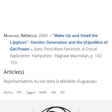
Munford
, Rebecca
. 2004.
«
“Wake Up and Smell the
Lipgloss”. Gender, Generation and the (A)politics of
»
, dans
Third Wave Feminism. A Critical
Girl Power
Exploration
. Hampshire : Palgrave Macmillan, p. 142-
153.
Article(s)
Représentations du viol dans la télésérie «Fugueuse»
BibTex
RTF
Tagged
MARC
XML
RIS