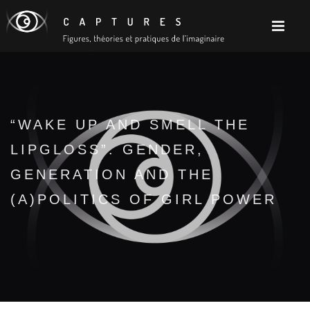
“WAKE UP AND SMELL THE
LIPGLOSS”. GENDER,
GENERATION AND THE
(A)POLITICS OF GIRL POWER