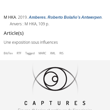
M HKA
. 2019.
.
Amberes. Roberto Bolaño’s Antwerpen
Anvers : M HKA, 109 p.
Article(s)
Une exposition sous influences
BibTex
RTF
Tagged
MARC
XML
RIS