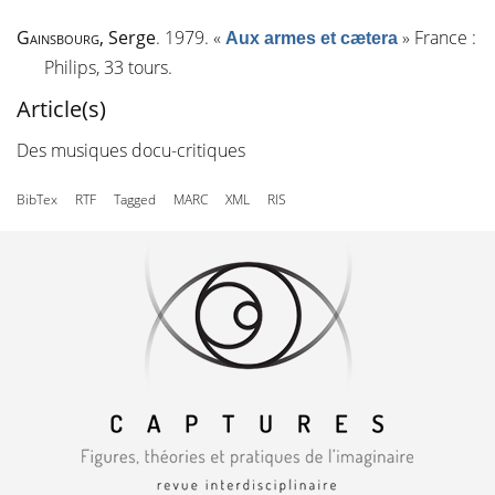
Gainsbourg
, Serge
. 1979.
«
»
France :
Aux armes et cætera
Philips, 33 tours.
Article(s)
Des musiques docu-critiques
BibTex
RTF
Tagged
MARC
XML
RIS