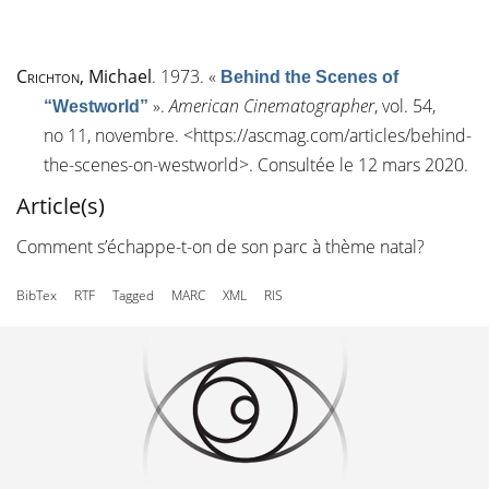
Crichton
, Michael
. 1973.
«
Behind the Scenes of
»
.
American Cinematographer
, vol. 54,
“Westworld”
n
o
11, novembre. <
https://ascmag.com/articles/behind-
the-scenes-on-westworld
>. Consultée le 12 mars 2020.
Article(s)
Comment s’échappe-t-on de son parc à thème natal?
BibTex
RTF
Tagged
MARC
XML
RIS