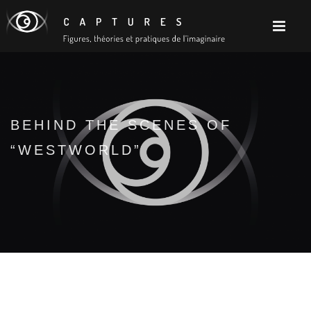
BEHIND THE SCENES OF
“WESTWORLD”