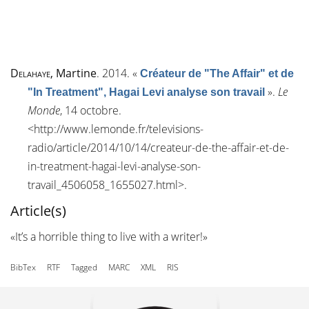
Delahaye
, Martine
. 2014.
«
Créateur de "The Affair" et de
»
.
Le
"In Treatment", Hagai Levi analyse son travail
Monde
, 14 octobre.
<
http://www.lemonde.fr/televisions-
radio/article/2014/10/14/createur-de-the-affair-et-de-
in-treatment-hagai-levi-analyse-son-
travail_4506058_1655027.html
>.
Article(s)
«It’s a horrible thing to live with a writer!»
BibTex
RTF
Tagged
MARC
XML
RIS