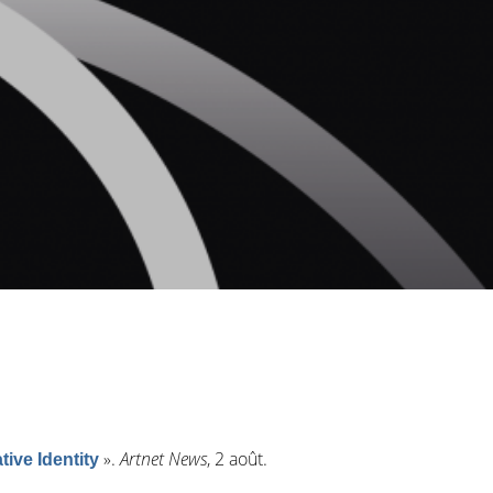
»
.
Artnet News
, 2 août.
ive Identity