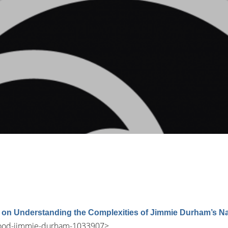
on Understanding the Complexities of Jimmie Durham’s Nat
egood-jimmie-durham-1033907
>.