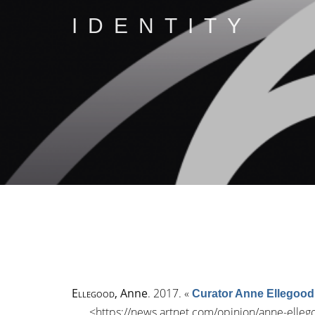
IDENTITY
Ellegood
, Anne
. 2017.
«
Curator Anne Ellegood 
<
https://news.artnet.com/opinion/anne-ell