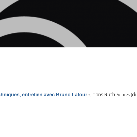
»
, dans
Ruth
Scheps
(di
chniques, entretien avec Bruno Latour