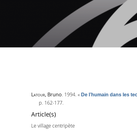
Latour
, Bruno
. 1994.
«
De l’humain dans les te
p. 162-177.
Article(s)
Le village centripète