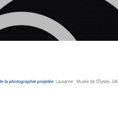
. Lausanne : Musée de l’Élysée, 240
 de la photographie projetée