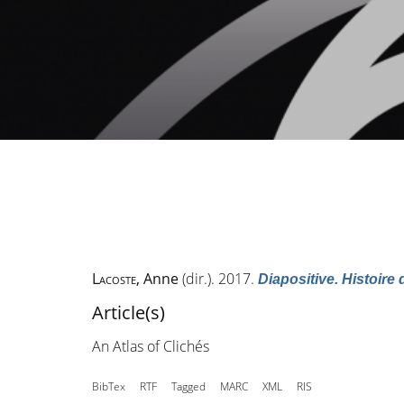
Lacoste
, Anne
(dir.). 2017.
Diapositive. Histoire
Article(s)
An Atlas of Clichés
BibTex
RTF
Tagged
MARC
XML
RIS