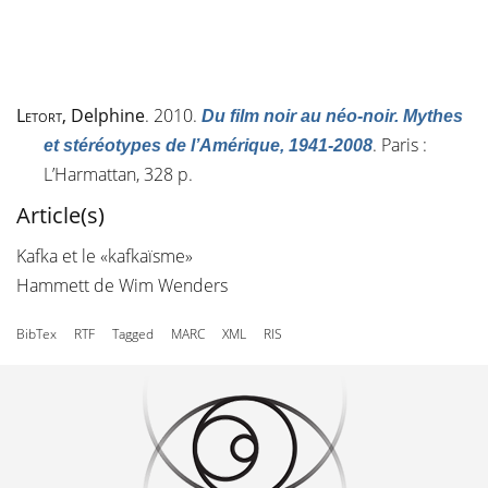
Letort
, Delphine
. 2010.
Du film noir au néo-noir. Mythes
. Paris :
et stéréotypes de l’Amérique, 1941-2008
L’Harmattan, 328 p.
Article(s)
Kafka et le «kafkaïsme»
Hammett de Wim Wenders
BibTex
RTF
Tagged
MARC
XML
RIS