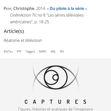
Petit
, Christophe
. 2014.
«
»
.
Du pilote à la série
CinémAction TV
, n
o
8 "Les séries télévisées
américaines", p. 18-25.
Article(s)
Réalisme et télévision
BibTex
RTF
Tagged
MARC
XML
RIS