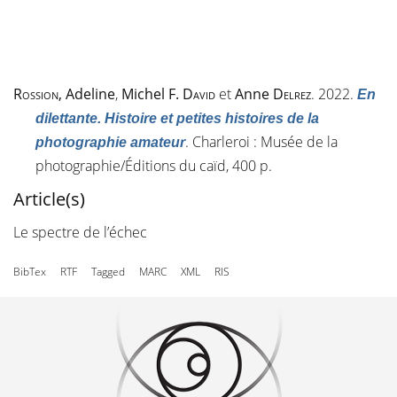
Rossion
, Adeline
,
Michel F.
David
et
Anne
Delrez
. 2022.
En
dilettante. Histoire et petites histoires de la
. Charleroi : Musée de la
photographie amateur
photographie/Éditions du caïd, 400 p.
Article(s)
Le spectre de l’échec
BibTex
RTF
Tagged
MARC
XML
RIS