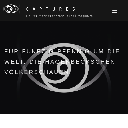
FÜR FÜNFZIG PFENNIG UM DIE
WELT. DIE HAGENBECKSCHEN
VÖLKERSCHAUEN