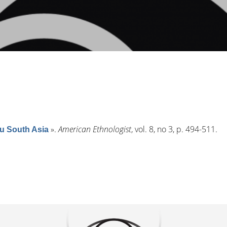
»
.
American Ethnologist
, vol. 8, n
o
3, p. 494-511.
du South Asia