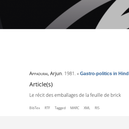
Appadurai
, Arjun
. 1981.
«
Gastro-politics in Hin
Article(s)
Le récit des emballages de la feuille de brick
BibTex
RTF
Tagged
MARC
XML
RIS