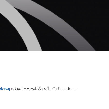
»
.
Captures
, vol. 2, n
o
1. <
/article-dune-
lebecq