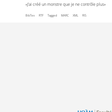
«J’ai créé un monstre que je ne contrôle plus»
BibTex
RTF
Tagged
MARC
XML
RIS