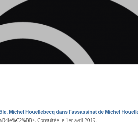
ôle. Michel Houellebecq dans l’assassinat de Michel Houel
C3%B4le%C2%BB
>. Consultée le 1er avril 2019.