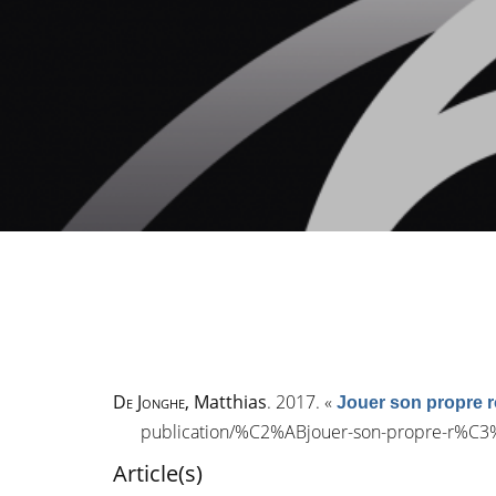
De Jonghe
, Matthias
. 2017.
«
Jouer son propre r
publication/%C2%ABjouer-son-propre-r%
Article(s)