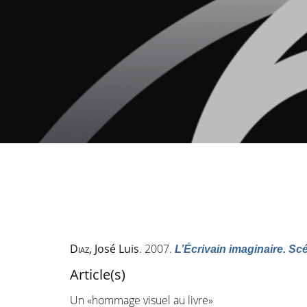
Diaz
, José Luis
. 2007.
L’Écrivain imaginaire. S
Article(s)
Un «hommage visuel au livre»