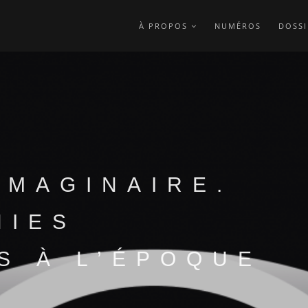
À PROPOS
NUMÉROS
DOSSI
IMAGINAIRE.
HIES
S À L’ÉPOQUE
E