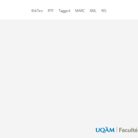
BibTex
RTF
Tagged
MARC
XML
RIS