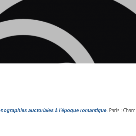
. Paris : Cham
cénographies auctoriales à l’époque romantique