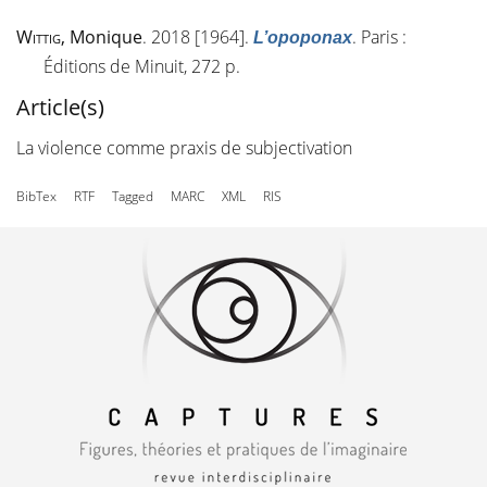
Wittig
, Monique
. 2018 [1964].
. Paris :
L’opoponax
Éditions de Minuit, 272 p.
Article(s)
La violence comme praxis de subjectivation
BibTex
RTF
Tagged
MARC
XML
RIS