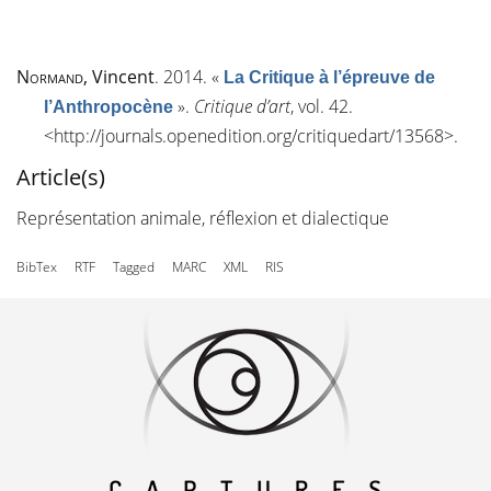
Normand
, Vincent
. 2014.
«
La Critique à l’épreuve de
»
.
Critique d’art
, vol. 42.
l’Anthropocène
<
http://journals.openedition.org/critiquedart/13568
>.
Article(s)
Représentation animale, réflexion et dialectique
BibTex
RTF
Tagged
MARC
XML
RIS