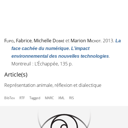
Flipo
, Fabrice
,
Michelle
Dobré
et
Marion
Michot
. 2013.
La
face cachée du numérique. L’impact
.
environnemental des nouvelles technologies
Montreuil : L’Échappée, 135 p.
Article(s)
Représentation animale, réflexion et dialectique
BibTex
RTF
Tagged
MARC
XML
RIS