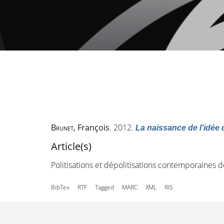
Brunet
, François
. 2012.
La naissance de l’idée
Article(s)
Politisations et dépolitisations contemporaines
BibTex
RTF
Tagged
MARC
XML
RIS