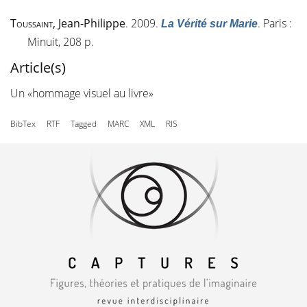
Toussaint
, Jean-Philippe
. 2009.
. Paris :
La Vérité sur Marie
Minuit, 208 p.
Article(s)
Un «hommage visuel au livre»
BibTex
RTF
Tagged
MARC
XML
RIS