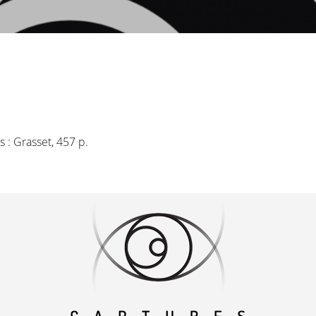
is : Grasset, 457 p.