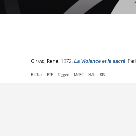
Girard
, René
. 1972.
. Par
La Violence et le sacré
BibTex
RTF
Tagged
MARC
XML
RIS