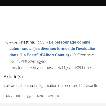
Horvath
, Krisztina
. 1998.
«
Le personnage comme
acteur social (les diverses formes de l’évaluation
»
.
Palimpszeszt
,
dans "La Peste" d’Albert Camus)
n
o
11. <
http://magyar-
irodalom.elte.hu/palimpszeszt/11_szam/09.htm
>.
Article(s)
Californication ou la légitimation de l’écriture télévisuelle
BibTex
RTF
Tagged
MARC
XML
RIS