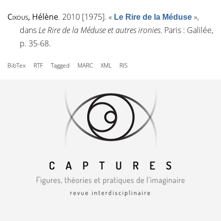
Cixous
, Hélène
. 2010 [1975].
«
»
,
Le Rire de la Méduse
dans
Le Rire de la Méduse et autres ironies
. Paris : Galilée,
p. 35-68.
BibTex
RTF
Tagged
MARC
XML
RIS